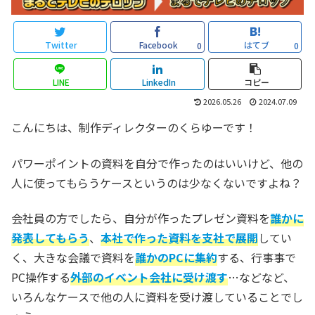
Twitter
Facebook
はてブ
0
0
LINE
LinkedIn
コピー
2026.05.26
2024.07.09
こんにちは、制作ディレクターのくらゆーです！
パワーポイントの資料を自分で作ったのはいいけど、他の
人に使ってもらうケースというのは少なくないですよね？
会社員の方でしたら、自分が作ったプレゼン資料を
誰かに
発表してもらう
、
本社で作った資料を支社で展開
してい
く、大きな会議で資料を
誰かのPCに集約
する、行事事で
PC操作する
外部の
イベント会社に受け渡す
…などなど、
いろんなケースで他の人に資料を受け渡していることでし