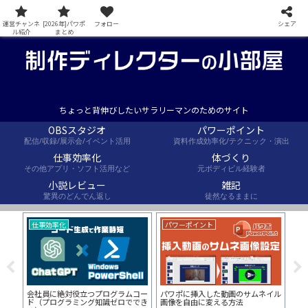
運営チャンネ
[2026年]パワポ
フォロー
シェア
ル紹介
まとめ
ちょっと背伸びしたいサラリーマンのためのサイト
OBSスタジオ
パワーポイント
配信/収録/展示会/イベント活用
資料作成効率化/テクニック・演出
仕事効率化
体づくり
その他アプリ・ソフト活用など
元ボディビル経験者
小説レビュー
雑記
驚異のどんでん返し
徒然なるままに
仕事効率化
パワーポイント
パ
ードと
会社員に絶対役立つプログラムコー
パワポに挿入した動画のサムネイル
【P
？
ド（プログラミング知識ゼロででき
画像を自由に変える方法
で最