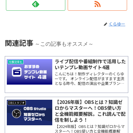
くらゆー
関連記事
～この記事もオススメ～
ライブ配信や番組制作で活用した
仕事効率化
いテンプレ動画サイト4選
こんにちは！制作ディレクターのくらゆ
ーです。 オンライン配信がますます主流
となる昨今、配信の演出や企業ブランデ
ィングを強化するために、ちょっとした
動画を活用するニーズが高まっていま
す。待機画面、オープニング、幕間（ま
【2026年版】OBSとは？知識ゼ
くあい）、コーナ...
OBSスタジオ
ロからマスターへ！OBS使い方
と全機能概要解説。これ読んで配
信を制しよう！
【2024年版】OBSとは？知識ゼロからマ
スターへ！OBS使い方と全機能概要解