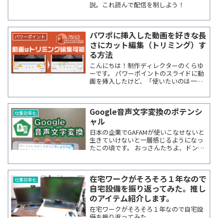
説。これ読んで配信を制しよう！
パワポに挿入した動画を好きな長
パワーポイント
さにカット編集（トリミング）す
る方法
こんにちは！制作ディレクターのくらゆ
ーです。 パワーポイントのスライドに動
画を挿入したけど、「使いたいのは一部
分だけ」という方必見です。 パワーポイ
ントにも動画をトリミング編集する機能
が備わっているので、動画編集ソフトで
Google音声文字変換のポテンシ
事前に...
仕事効率化
ャル
日本の企業でGAFAMが使いこなせないと
生きていけないと一層感じるようになっ
たこの頃です。 おっさんたちよ、ドンマ
イ！ こんにちは、制作ディレクターのく
らゆーです。 Googleから出ているアプ
リで「音声文字変換...
在宅ワークがそろそろ１年なので
仕事効率化
自宅設備を振り返ってみた。推し
のアイテム紹介します。
在宅ワークがそろそろ１年なので自宅設
備を振り返ってみた。