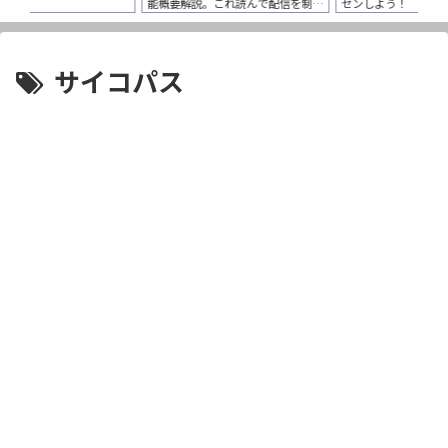
で配信を制し
ゼンしよう！
サイコパス