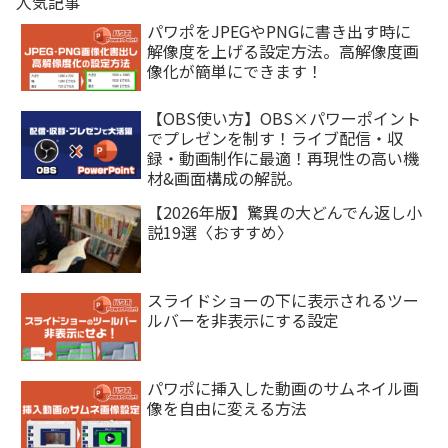
人気記事
パワポをJPEGやPNGに書き出す時に
解像度を上げる設定方法。高解像度画
像化が簡単にできます！
【OBS使い方】OBS×パワーポイント
でプレゼンを制す！ライブ配信・収
録・動画制作に最適！再現性の高い機
材&画面構成の解説。
【2026年版】驚異の大どんでん返し小
説19選〈おすすめ〉
スライドショーの下に表示されるツー
ルバーを非表示にする設定
パワポに挿入した動画のサムネイル画
像を自由に変える方法