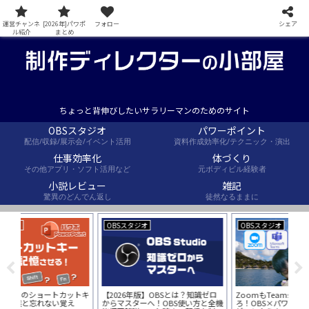
運営チャンネ
[2026年]パワポ
フォロー
シェア
ル紹介
まとめ
ちょっと背伸びしたいサラリーマンのためのサイト
OBSスタジオ
パワーポイント
配信/収録/展示会/イベント活用
資料作成効率化/テクニック・演出
仕事効率化
体づくり
その他アプリ・ソフト活用など
元ボディビル経験者
小説レビュー
雑記
驚異のどんでん返し
徒然なるままに
OBSスタジオ
OBSスタジオ
とは？知識ゼロ
ZoomもTeamsもこれで差をつけ
【OBS使い方】画面は標準モード
S使い方と全機
ろ！OBS×パワポでオンラインプレ
スタジオモードはどっちがいい？