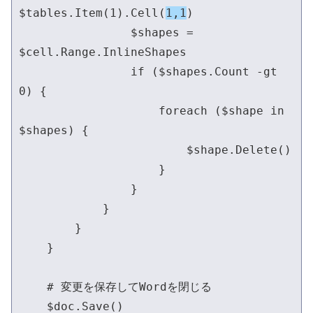
$tables.Item(1).Cell(
1,1
)

                $shapes = 
$cell.Range.InlineShapes

                if ($shapes.Count -gt 
0) {

                    foreach ($shape in 
$shapes) {

                        $shape.Delete()

                    }

                }

            }

        }

    }

    # 変更を保存してWordを閉じる

    $doc.Save()
