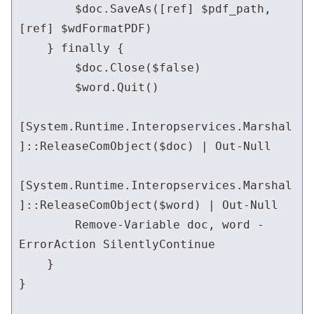
        $doc.SaveAs([ref] $pdf_path, 
[ref] $wdFormatPDF)

    } finally {

        $doc.Close($false)

        $word.Quit()

[System.Runtime.Interopservices.Marshal
]::ReleaseComObject($doc) | Out-Null

[System.Runtime.Interopservices.Marshal
]::ReleaseComObject($word) | Out-Null

        Remove-Variable doc, word -
ErrorAction SilentlyContinue

    }

}
