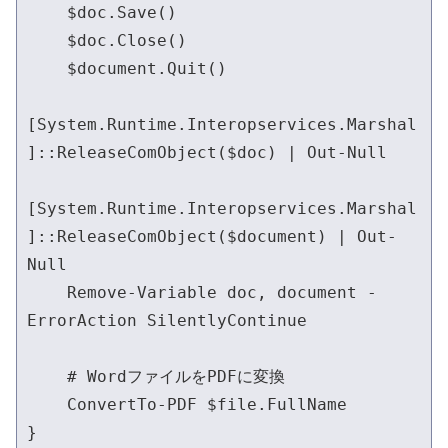
    $doc.Save()

    $doc.Close()

    $document.Quit()

[System.Runtime.Interopservices.Marshal
]::ReleaseComObject($doc) | Out-Null

[System.Runtime.Interopservices.Marshal
]::ReleaseComObject($document) | Out-
Null

    Remove-Variable doc, document -
ErrorAction SilentlyContinue

    # WordファイルをPDFに変換

    ConvertTo-PDF $file.FullName

}
