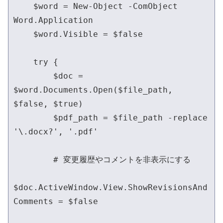
    $word = New-Object -ComObject 
Word.Application

    $word.Visible = $false

    try {

        $doc = 
$word.Documents.Open($file_path, 
$false, $true)

        $pdf_path = $file_path -replace 
'\.docx?', '.pdf'

        # 変更履歴やコメントを非表示にする

$doc.ActiveWindow.View.ShowRevisionsAnd
Comments = $false
