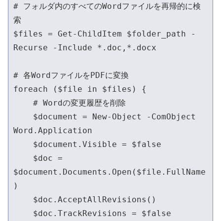
# フォルダ内のすべてのWordファイルを再帰的に検
索

$files = Get-ChildItem $folder_path -
Recurse -Include *.doc,*.docx

# 各WordファイルをPDFに変換

foreach ($file in $files) {

    # Wordの変更履歴を削除

    $document = New-Object -ComObject 
Word.Application

    $document.Visible = $false

    $doc = 
$document.Documents.Open($file.FullName
)

    $doc.AcceptAllRevisions()

    $doc.TrackRevisions = $false
