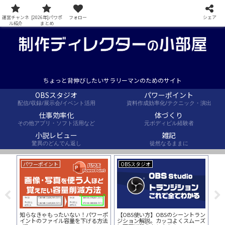
運営チャンネ
[2026年]パワポ
フォロー
シェア
ル紹介
まとめ
ちょっと背伸びしたいサラリーマンのためのサイト
OBSスタジオ
パワーポイント
配信/収録/展示会/イベント活用
資料作成効率化/テクニック・演出
仕事効率化
体づくり
その他アプリ・ソフト活用など
元ボディビル経験者
小説レビュー
雑記
驚異のどんでん返し
徒然なるままに
パワーポイント
OBSスタジオ
仕
コー
知らなきゃもったいない！パワーポ
【OBS使い方】OBSのシーントラン
ラ
でき
イントのファイル容量を下げる方法
ジション解説。カッコよくスムーズ
テン