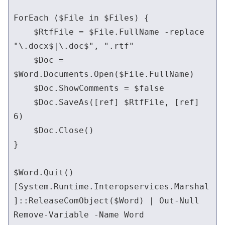
ForEach ($File in $Files) {

    $RtfFile = $File.FullName -replace 
"\.docx$|\.doc$", ".rtf"

    $Doc = 
$Word.Documents.Open($File.FullName)

    $Doc.ShowComments = $false

    $Doc.SaveAs([ref] $RtfFile, [ref] 
6)

    $Doc.Close()

}

$Word.Quit()

[System.Runtime.Interopservices.Marshal
]::ReleaseComObject($Word) | Out-Null

Remove-Variable -Name Word